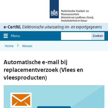
Ga
naar
inhoud>
e-CertNL
Elektronische uitwisseling im- en exportgegevens
Je
Menu
Zoeken
zoekterm
Home
Nieuws
Automatische e-mail bij
replacementverzoek (Vlees en
vleesproducten)