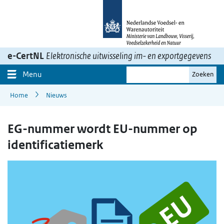
Ga
naar
inhoud>
e-CertNL
Elektronische uitwisseling im- en exportgegevens
Je
Menu
Zoeken
zoekterm
Home
Nieuws
EG-nummer wordt EU-nummer op
identificatiemerk