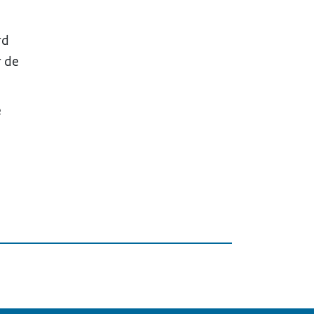
rd
r de
e