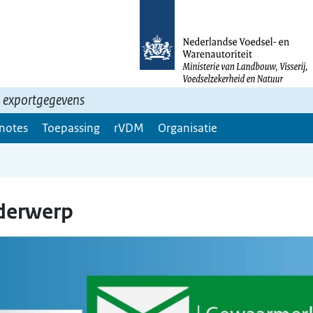
n exportgegevens
 notes
Toepassing
rVDM
Organisatie
nderwerp