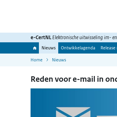
Ga
naar
inhoud>
e-CertNL
Elektronische uitwisseling im- e
Nieuws
Ontwikkelagenda
Release
Home
Nieuws
Reden voor e-mail in o