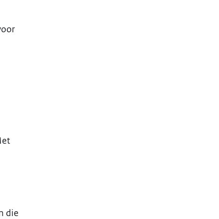
voor
Met
n die