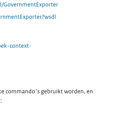
tnl/GovernmentExporter
vernmentExporter?wsdl
oek-context-
elke commando’s gebruikt worden, en
: