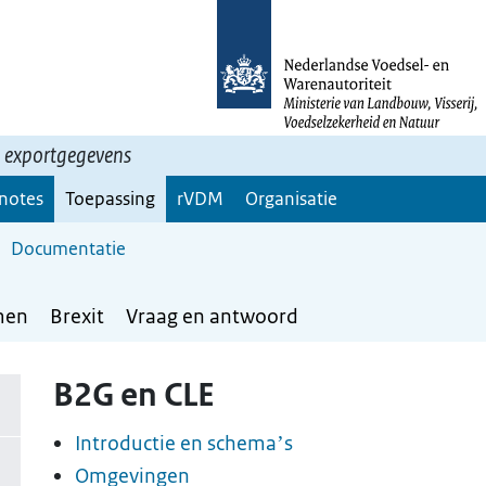
n exportgegevens
 notes
Toepassing
rVDM
Organisatie
Documentatie
men
Brexit
Vraag en antwoord
B2G en CLE
Introductie en schema’s
Omgevingen