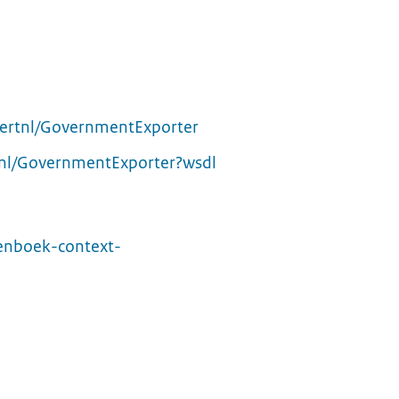
ecertnl/GovernmentExporter
rtnl/GovernmentExporter?wsdl
tenboek-context-