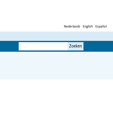
Nederlands
English
Español
Je
Zoeken
zoekterm