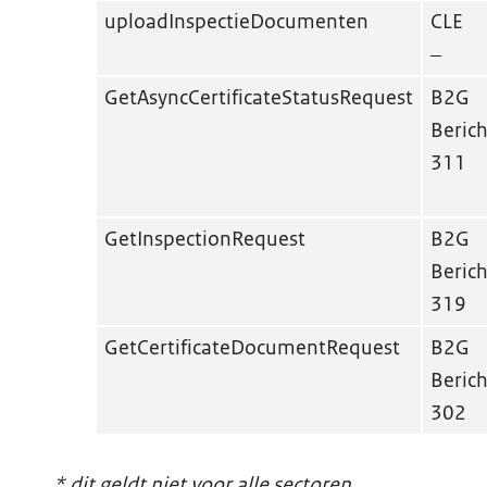
uploadInspectieDocumenten
CLE
–
GetAsyncCertificateStatusRequest
B2G
Berich
311
GetInspectionRequest
B2G
Berich
319
GetCertificateDocumentRequest
B2G
Berich
302
* dit geldt niet voor alle sectoren