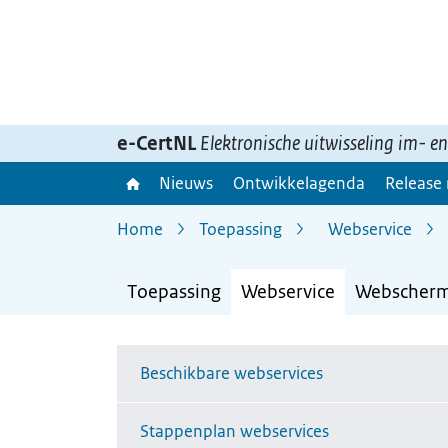
Ga
naar
inhoud>
e-CertNL
Elektronische uitwisseling im- e
Nieuws
Ontwikkelagenda
Release
Home
Toepassing
Webservice
Toepassing
Webservice
Webscher
Beschikbare webservices
Stappenplan webservices