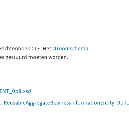
erichtenboek CLE. Het
stroomschema
ces gestuurd moeten worden.
LIENT_0p8.xsd
EC_ReusableAggregateBusinessInformationEntity_9p1.