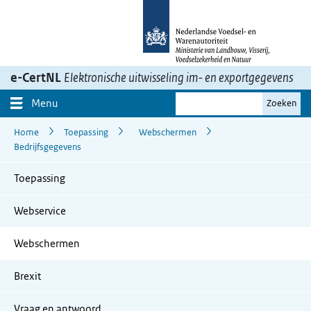
Ga
naar
inhoud>
e-CertNL
Elektronische uitwisseling im- en exportgegevens
Je
Menu
Zoeken
zoekterm
Home
Toepassing
Webschermen
Bedrijfsgegevens
Toepassing
Webservice
Webschermen
Brexit
Vraag en antwoord