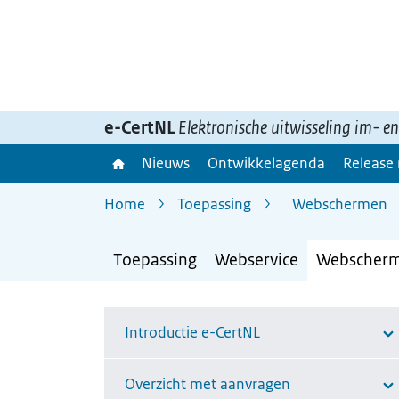
Ga
naar
inhoud>
e-CertNL
Elektronische uitwisseling im- e
Nieuws
Ontwikkelagenda
Release
Home
Toepassing
Webschermen
Toepassing
Webservice
Webscher
Introductie e-CertNL
Overzicht met aanvragen