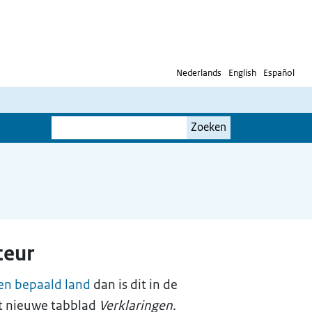
Nederlands
English
Español
Je
Zoeken
zoekterm
teur
en bepaald land
dan is dit in de
t nieuwe tabblad
Verklaringen
.