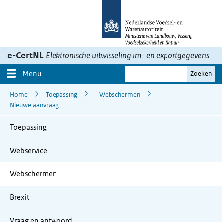
Ga
naar
inhoud>
e-CertNL
Elektronische uitwisseling im- en exportgegevens
Je
Menu
Zoeken
zoekterm
Home
Toepassing
Webschermen
Nieuwe aanvraag
Toepassing
Webservice
Webschermen
Brexit
Vraag en antwoord