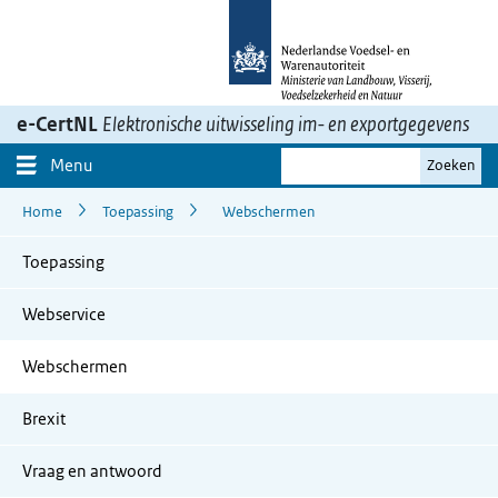
Ga
naar
inhoud>
e-CertNL
Elektronische uitwisseling im- en exportgegevens
Je
Menu
Zoeken
zoekterm
Home
Toepassing
Webschermen
Toepassing
Webservice
Webschermen
Brexit
Vraag en antwoord