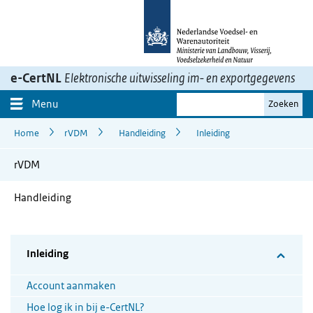
Ga
naar
inhoud>
e-CertNL
Elektronische uitwisseling im- en exportgegevens
Je
Menu
Zoeken
zoekterm
Home
rVDM
Handleiding
Inleiding
rVDM
Handleiding
Inleiding
Account aanmaken
Hoe log ik in bij e-CertNL?