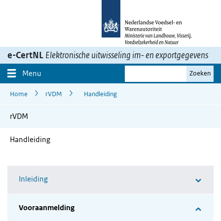
Ga
naar
inhoud>
e-CertNL
Elektronische uitwisseling im- en exportgegevens
Je
Menu
Zoeken
zoekterm
Home
rVDM
Handleiding
rVDM
Handleiding
Inleiding
Vooraanmelding