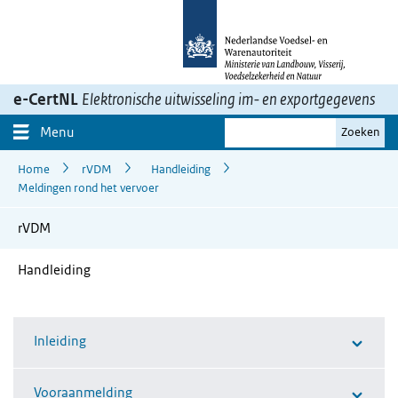
Ga
naar
inhoud>
e-CertNL
Elektronische uitwisseling im- en exportgegevens
Je
Menu
Zoeken
zoekterm
Home
rVDM
Handleiding
Meldingen rond het vervoer
rVDM
Handleiding
Inleiding
Vooraanmelding