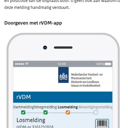
en postcode van de losplaats door. U geeft ook aan waarom u
deze melding handmatig verstuurt.
Doorgeven met rVDM-app